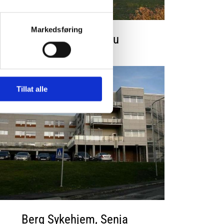
Markedsføring
Veksthuset, Bardu
Tillat alle
Berg Sykehjem, Senja