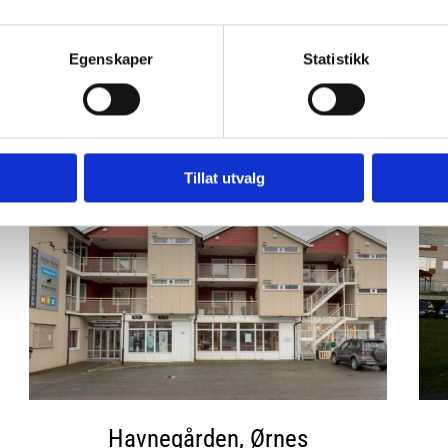
Egenskaper
Statistikk
Badeparken 1 og 2, Bodø
Tillat utvalg
Havnegården, Ørnes