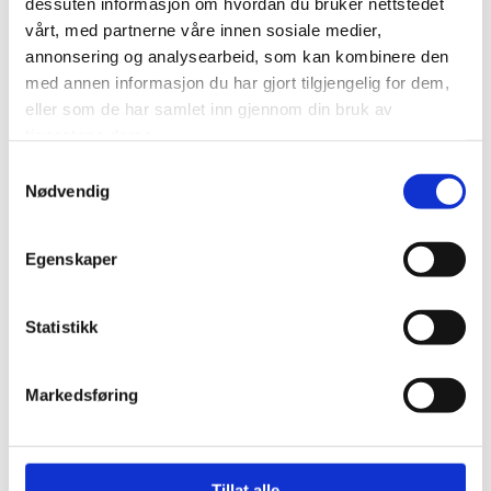
dessuten informasjon om hvordan du bruker nettstedet
kostnadsmessig ikke skal overstige 1% av
vårt, med partnerne våre innen sosiale medier,
salgsverdien.
annonsering og analysearbeid, som kan kombinere den
Vi skal holde det vi lover samtidig som vi
med annen informasjon du har gjort tilgjengelig for dem,
skal ha et enkelt og funksjonelt
eller som de har samlet inn gjennom din bruk av
tjenestene deres.
kvalitetssystem.
Samtykkevalg
Nødvendig
Målsetting miljø:
Egenskaper
Vi skal jevnlig informere og motivere våre
ansatte (inkludert samarbeidspartnere) for å
Statistikk
sørge for en større kollektiv miljøbevissthet.
Dette skal gjøres gjennom bruk av sms,
Markedsføring
eposter, personalmøter og i
medarbeidersamtaler.
Vi skal utfordre våre leverandører og
Tillat alle