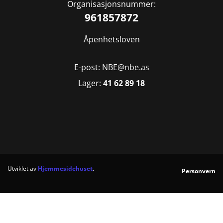
Organisasjonsnummer:
961857872
Åpenhetsloven
E-post: NBE@nbe.as
Lager:
41 62 89 18
Utviklet av
Hjemmesidehuset
.
Personvern