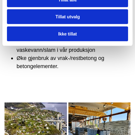
samarbeidspartnere på deres miljøbevissthet,
og ved likhet benytte miljø som
Tillat utvalg
utvelgelseskriterium.
Hensynta ytre miljø ved vurdering av nye
produkter/satsningsområder
Ikke tillat
Jobbe aktivt for å redusere utslipp av
vaskevann/slam i vår produksjon
Øke gjenbruk av vrak-/restbetong og
betongelementer.