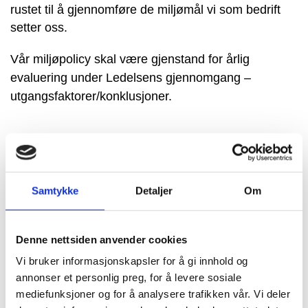
rustet til å gjennomføre de miljømål vi som bedrift
setter oss.
Vår miljøpolicy skal være gjenstand for årlig
evaluering under Ledelsens gjennomgang –
utgangsfaktorer/konklusjoner.
Målsetting kvalitet:
Samtykke
Detaljer
Om
NBE skal fremstå som det beste og naturlige
valg av betongelementleverandør i Nord-
Norge. Dette måles ut fra årlig offentlig
Denne nettsiden anvender cookies
bransjestatistikk, og legges fram på allmøte.
Vi bruker informasjonskapsler for å gi innhold og
NBE skal levere elementer av riktig kvalitet
annonser et personlig preg, for å levere sosiale
og til rett tid. Dette måles gjennom mottatte,
mediefunksjoner og for å analysere trafikken vår. Vi deler
relevante reklamasjonsavvik, som