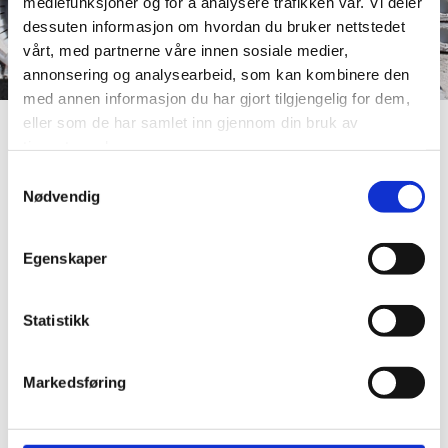
mediefunksjoner og for å analysere trafikken vår. Vi deler
dessuten informasjon om hvordan du bruker nettstedet
vårt, med partnerne våre innen sosiale medier,
annonsering og analysearbeid, som kan kombinere den
med annen informasjon du har gjort tilgjengelig for dem,
eller som de har samlet inn gjennom din bruk av
Vi produserer hulldekkelementer og er eneforhandler
tjenestene deres.
av
SWT
stålbæresystem.
Samtykkevalg
Nødvendig
Hulldekkeelementer er et plant dekke-element i ulike dimensjoner
som er velegnet i alle typer bygg.
Egenskaper
Dekkene har en modulbredde på 1200 mm og høyder fra 200 til
500 mm
Statistikk
Prefabrikkerte betongelementer er en moderne måte å bygge på.
Markedsføring