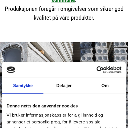
Produksjonen foregår i omgivelser som sikrer god
kvalitet på våre produkter.
Vi produserer
Samtykke
Detaljer
Om
hulldekkelementer og
Denne nettsiden anvender cookies
er eneforhandler av
Vi bruker informasjonskapsler for å gi innhold og
SWT stålbæresystem.
annonser et personlig preg, for å levere sosiale