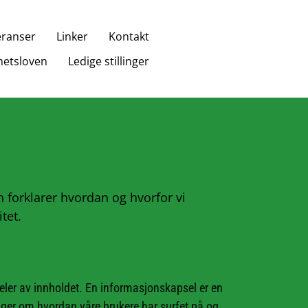
eranser
Linker
Kontakt
etsloven
Ledige stillinger
Den forklarer hvordan og hvorfor vi
tet.
deler av innholdet. En informasjonskapsel er en
nger om hvordan våre brukere har surfet på og