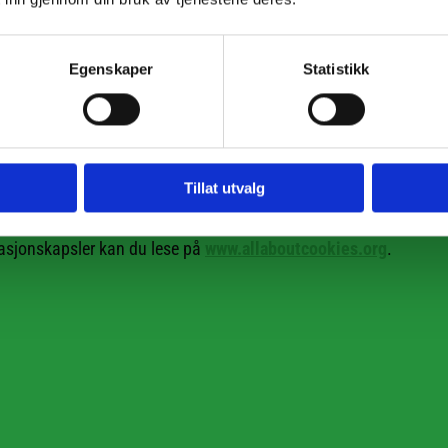
psler lagres
Egenskaper
Statistikk
år som helst, men dette gjør at dine personlige innstillinger for
sler lagres på din harddisk. Dette gir imidlertid dårligere funksjo
lte funksjoner ikke blir tilgjengelige.
Tillat utvalg
s kan dette deaktiveres på adressen:
http://tools.google.com/d
sjonskapsler kan du lese på
www.allaboutcookies.org
.