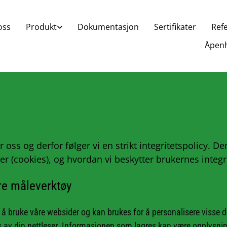
oss
Produkt
Dokumentasjon
Sertifikater
Ref
Åpenh
for oss og derfor følger vi en strikt integritetspolicy. 
 (cookies), og hvordan vi beskytter brukernes integri
re måleverktøy
re å bruke våre websider og kan brukes for å personalisere visse 
res av din nettleser. Informasjonen som lagres kan være opplysni