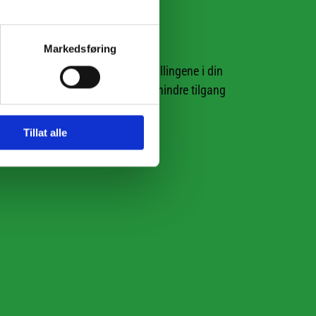
Markedsføring
svinner. Du kan også endre innstillingene i din
nalitet på visse websider, kan forhindre tilgang
Tillat alle
lpage/gaoptout