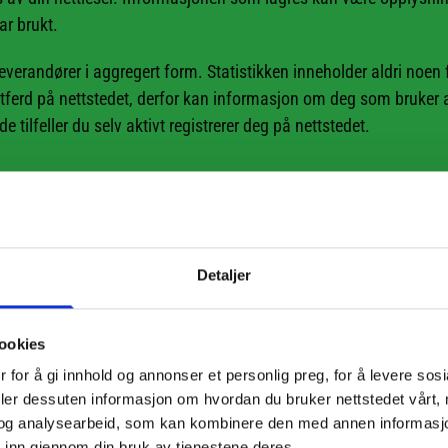
ar brukt.
leverandører i aggregert form. Statistikken inneholder aldri noen
r atferd på nettstedet, derfor kan informasjon om deg som bruker 
 tilfeller du selv aktivt registrerer deg på nettstedet.
stå hvordan det anvendes.
Detaljer
det.
ookies
ste brukere for å kunne tilpasse tjenestene.
 for å gi innhold og annonser et personlig preg, for å levere sos
deler dessuten informasjon om hvordan du bruker nettstedet vårt,
sler fra andre firma for å gjøre markedsundersøkelser og trafikk
og analysearbeid, som kan kombinere den med annen informasjon d
 inn gjennom din bruk av tjenestene deres.