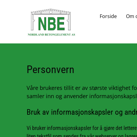
Forside
Om 
Personvern
Våre brukeres tillit er av største viktighet 
samler inn og anvender informasjonskapsler
Bruk av informasjonskapsler og and
Vi bruker informasjonskapsler for å gjøre det lette
liten tekstfil som sendes fra vår webserver og lag