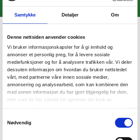
Samtykke
Detaljer
Om
STÅLBÆRESYSTEMET SWT
Denne nettsiden anvender cookies
SWT-systemet er mindre plasskrevende sammenlignet med andre
Vi bruker informasjonskapsler for å gi innhold og
konvensjonelle løsninger. Søylene kan gjøres slankere og bjelkene kan
annonser et personlig preg, for å levere sosiale
skjules i bjelkelaget/betongdekke.
mediefunksjoner og for å analysere trafikken vår. Vi deler
dessuten informasjon om hvordan du bruker nettstedet
Anvendelse av SWT-bjelker medfører ingen lydisoleringsproblemer, da
vårt, med partnerne våre innen sosiale medier,
disse kan sammenlignes med massivt betong.
annonsering og analysearbeid, som kan kombinere den
SWT-systemet oppfyller brannklasse R90 uten ekstra brannisolering.
med annen informasjon du har gjort tilgjengelig for dem,
eller som de har samlet inn gjennom din bruk av
tjenestene deres.
Samtykkevalg
Nødvendig