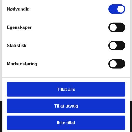
Samtykkevalg
Nødvendig
Egenskaper
Statistikk
Markedsføring
Tillat alle
Tillat utvalg
Nordland Betongelement AS
Kjøpsneset 10
Ikke tillat
8590 Kjøpsvik