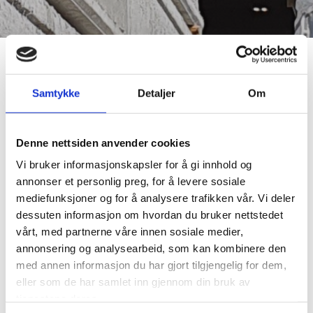
BRANNMOTSTAND
Samtykke
Detaljer
Om
De flest bygg har brannkrav til etasjeskiller.
Betong har evnen til å absorbere varme og virke selvisolerende ved
Denne nettsiden anvender cookies
temperaturpåvirkning. På bakgrunn av dette er betong ansett som det
beste konstruksjonsmaterialet når det gjelder brannmotstand.
Vi bruker informasjonskapsler for å gi innhold og
annonser et personlig preg, for å levere sosiale
Hulldekkeelementene leveres i brannmotstandtid fra 30 til 120 minutter,
mediefunksjoner og for å analysere trafikken vår. Vi deler
avhengig av elementtype, uten behov for fordyrende brannbeskyttelse.
dessuten informasjon om hvordan du bruker nettstedet
vårt, med partnerne våre innen sosiale medier,
Brannklasse kan økes ytterligere ved konstruktive tiltak.
annonsering og analysearbeid, som kan kombinere den
med annen informasjon du har gjort tilgjengelig for dem,
eller som de har samlet inn gjennom din bruk av
tjenestene deres.