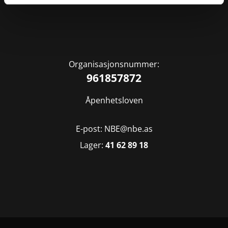
Organisasjonsnummer:
961857872
Åpenhetsloven
E-post: NBE@nbe.as
Lager:
41 62 89 18