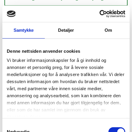
Detaljer for overføring av skivekrefter i hulldekke
Samtykke
Detaljer
Om
Denne nettsiden anvender cookies
Opplegg og mellomlegg
Vi bruker informasjonskapsler for å gi innhold og
annonser et personlig preg, for å levere sosiale
Hulldekker bør ha minst 100 mm teoretisk oppleggslengde på betong og
mediefunksjoner og for å analysere trafikken vår. Vi deler
80 mm på stål.
dessuten informasjon om hvordan du bruker nettstedet
vårt, med partnerne våre innen sosiale medier,
Mellom legg på opplegg senterer vertikallaster, hindrer kantskader og
annonsering og analysearbeid, som kan kombinere den
utjevner trykkspenninger.
med annen informasjon du har gjort tilgjengelig for dem,
eller som de har samlet inn gjennom din bruk av
tjenestene deres.
Samtykkevalg
Nødvendig