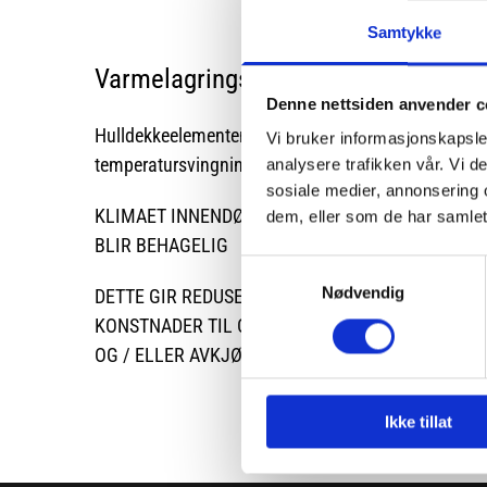
Samtykke
Varmelagringseffekt
Denne nettsiden anvender c
Hulldekkeelementene virker temperaturutjevnende o
Vi bruker informasjonskapsler
temperatursvingninger enn lette etasjeskiller.
analysere trafikken vår. Vi 
sosiale medier, annonsering 
KLIMAET INNENDØRS
dem, eller som de har samlet
BLIR BEHAGELIG
Samtykkevalg
Nødvendig
DETTE GIR REDUSERTE
KONSTNADER TIL OPPVARMING
OG / ELLER AVKJØLING AV BYGGET
Ikke tillat